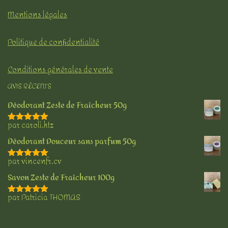
Mentions légales
Politique de confidentialité
Conditions générales de vente
AVIS RÉCENTS
Déodorant Zeste de Fraîcheur 50g
par caroli.htz
Note
5
sur 5
Déodorant Douceur sans parfum 50g
par vincenfr.cv
Note
5
sur 5
Savon Zeste de Fraîcheur 100g
par Patricia THOMAS
Note
5
sur 5