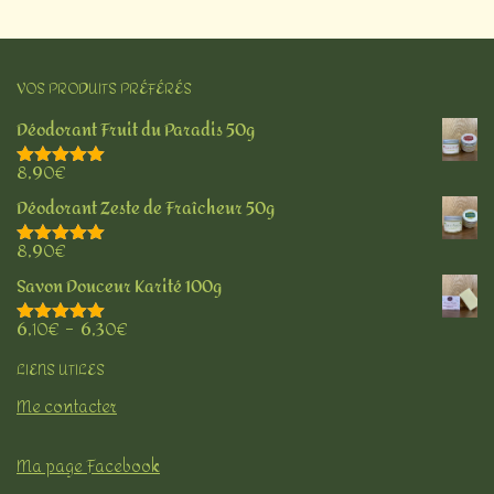
VOS PRODUITS PRÉFÉRÉS
Déodorant Fruit du Paradis 50g
8,90
€
Note
5.00
sur 5
Déodorant Zeste de Fraîcheur 50g
8,90
€
Note
5.00
sur 5
Savon Douceur Karité 100g
6,10
€
–
6,30
€
Note
5.00
sur 5
LIENS UTILES
Me contacter
Ma page Facebook