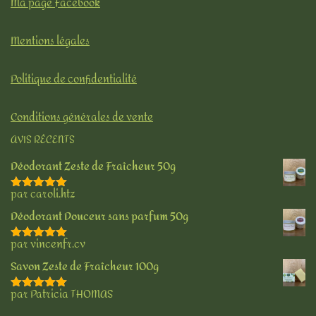
Ma page Facebook
Mentions légales
Politique de confidentialité
Conditions générales de vente
AVIS RÉCENTS
Déodorant Zeste de Fraîcheur 50g
par caroli.htz
Note
5
sur 5
Déodorant Douceur sans parfum 50g
par vincenfr.cv
Note
5
sur 5
Savon Zeste de Fraîcheur 100g
par Patricia THOMAS
Note
5
sur 5