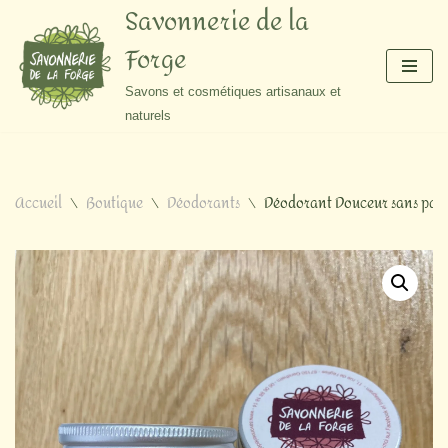
Savonnerie de la
Forge
Aller
au
Savons et cosmétiques artisanaux et
contenu
naturels
Accueil
\
Boutique
\
Déodorants
\
Déodorant Douceur sans par