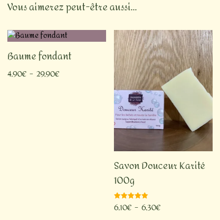
Vous aimerez peut-être aussi…
Baume fondant
4,90
€
–
29,90
€
Savon Douceur Karité
100g
6,10
€
–
6,30
€
Note
5.00
sur 5