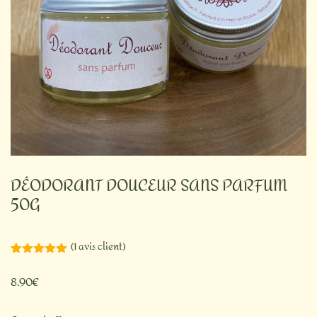
DÉODORANT DOUCEUR SANS PARFUM
50G
(
1
avis client)
Noté
1
5.00
sur 5
8,90
€
basé sur
notation
client