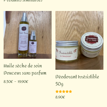
Huile sèche de soin
Douceur sans parfum
Déodorant Irrésistible
8,50
€
–
19,90
€
50g
8,90
€
Note
5.00
sur 5