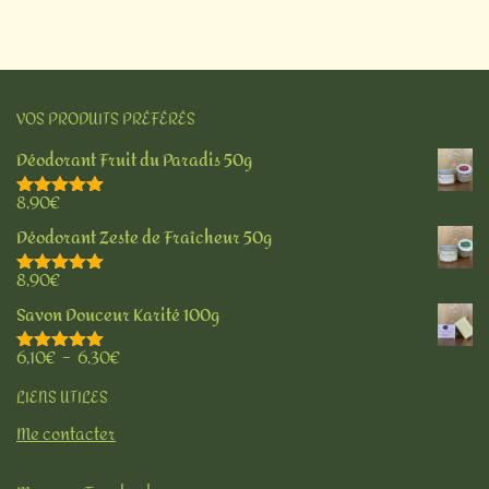
VOS PRODUITS PRÉFÉRÉS
Déodorant Fruit du Paradis 50g
8,90
€
Note
5.00
sur 5
Déodorant Zeste de Fraîcheur 50g
8,90
€
Note
5.00
sur 5
Savon Douceur Karité 100g
6,10
€
–
6,30
€
Note
5.00
sur 5
LIENS UTILES
Me contacter