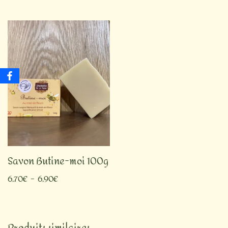
Savon Butine-moi 100g
6,70
€
–
6,90
€
Produits similaires