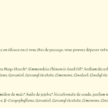
ez en Alsace ou si vous êtes de passage, vous pouvez déposer vot
Zea Mays Starch*, Simmondsia Chinensis Seed Oil*, Sodium Bicar
e, Geraniol, Geranyl Acetate, Limonene, Linalool, Linalyl Ace
midon de maïs*,
huile de jojoba*,
bicarbonate de soude, parfum na
re, β-Caryophyllene, Geraniol, Geranyl Acetate, Limonene, Lina