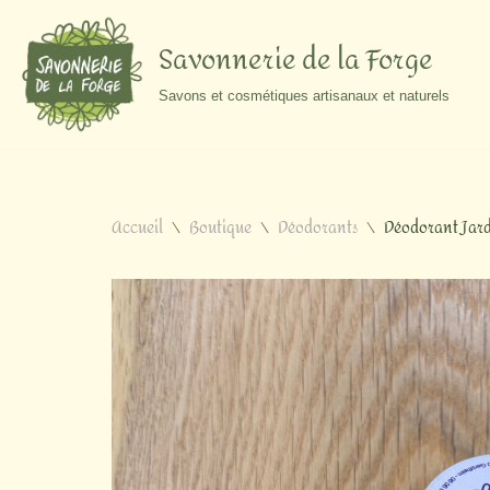
Savonnerie de la Forge
Aller
au
Savons et cosmétiques artisanaux et naturels
contenu
Accueil
\
Boutique
\
Déodorants
\
Déodorant Jar