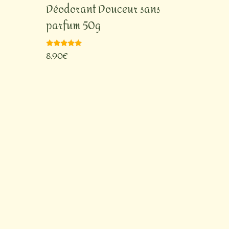
Déodorant Douceur sans
parfum 50g
8,90
€
Note
5.00
sur 5