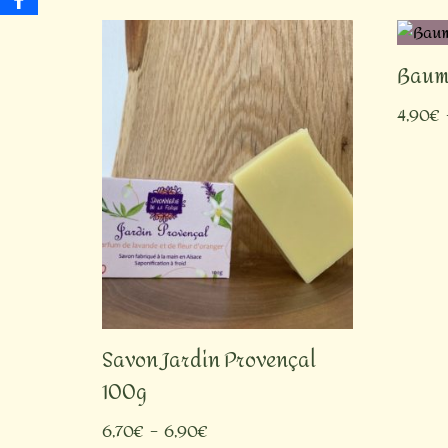
Baum
4,90
€
Savon Jardin Provençal
100g
6,70
€
–
6,90
€