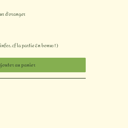
eur d’oranger
nfos, cf la partie En bonus ! )
jouter au panier