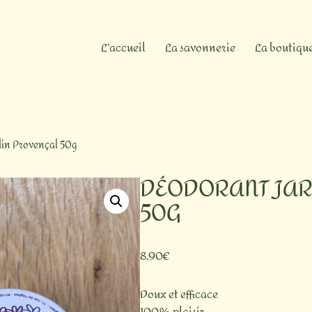
L’accueil
La savonnerie
La boutiqu
din Provençal 50g
DÉODORANT JAR
50G
8,90
€
Doux et efficace
100% plaisir