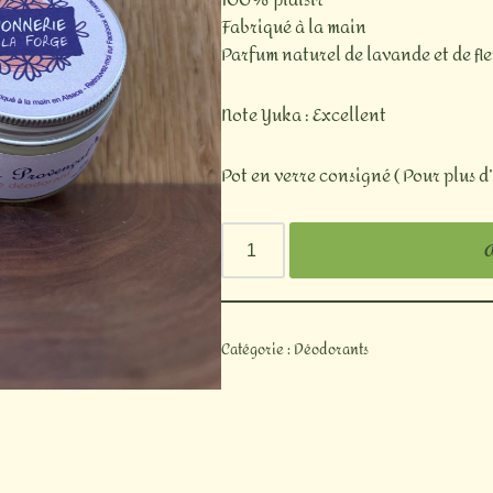
Fabriqué à la main
Parfum naturel de lavande et de fl
Note Yuka : Excellent
Pot en verre consigné ( Pour plus d’i
A
Catégorie :
Déodorants