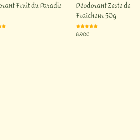
rant Fruit du Paradis
Déodorant Zeste de
Fraîcheur 50g
8,90
€
Note
5.00
sur 5