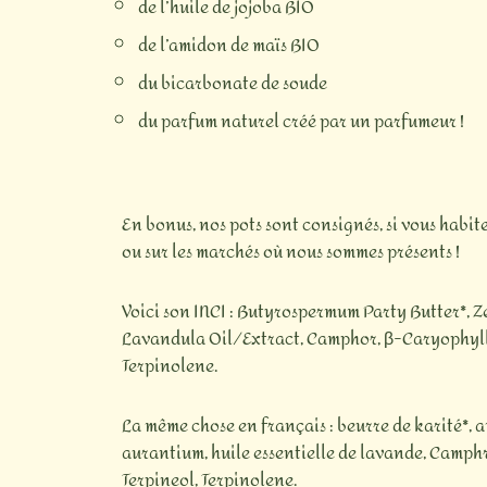
de l’huile de jojoba BIO
de l’amidon de maïs BIO
du bicarbonate de soude
du parfum naturel créé par un parfumeur !
En bonus, nos pots sont consignés, si vous habit
ou sur les marchés où nous sommes présents !
Voici son INCI : Butyrospermum Party Butter*, 
Lavandula Oil/Extract, Camphor, β-Caryophyllen
Terpinolene.
La même chose en français : beurre de karité*,
a
aurantium, huile essentielle de lavande, Camph
Terpineol, Terpinolene.